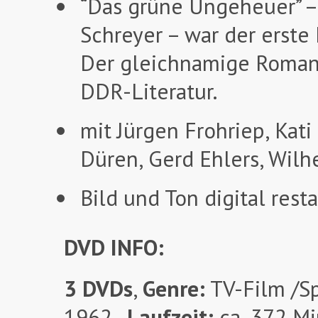
“Das grüne Ungeheuer” –
Schreyer – war der erste
Der gleichnamige Roman g
DDR-Literatur.
mit Jürgen Frohriep, Kati 
Düren, Gerd Ehlers, Wil
Bild und Ton digital resta
DVD INFO:
3 DVDs
,
Genre:
TV-Film /Sp
1962
,
Laufzeit:
ca. 372 Mi