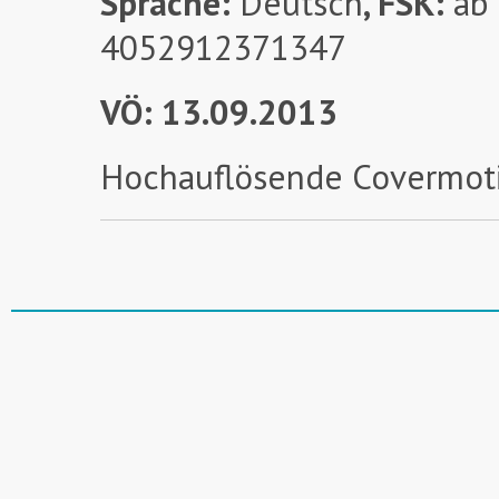
Sprache
:
Deutsch
,
FSK
:
ab
4052912371347
VÖ: 13.09.2013
Hochauflösende Covermotiv