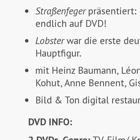
Straßenfeger
präsentiert:
endlich auf DVD!
Lobster
war die erste deu
Hauptfigur.
mit Heinz Baumann, Léon
Kohut, Anne Bennent, Gis
Bild & Ton digital restaur
DVD INFO:
2 DVDs
,
Genre:
TV-Film/ Kr