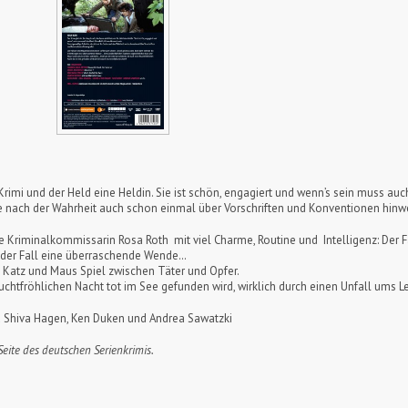
 Krimi und der Held eine Heldin. Sie ist schön, engagiert und wenn’s sein muss au
uche nach der Wahrheit auch schon einmal über Vorschriften und Konventionen hinw
die Kriminalkommissarin Rosa Roth mit viel Charme, Routine und Intelligenz: Der 
t der Fall eine überraschende Wende…
 Katz und Maus Spiel zwischen Täter und Opfer.
euchtfröhlichen Nacht tot im See gefunden wird, wirklich durch einen Unfall ums 
sma Shiva Hagen, Ken Duken und Andrea Sawatzki
e Seite des deutschen Serienkrimis.