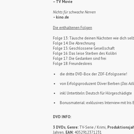
– TV Movie
Nichts für schwache Nerven
–
kino.de
Die enthaltenen Folgen
Folge 13: Täusche deinen Nächsten wie dich sel
Folge 14: Die Abrechnung
Folge 15: Geschlossene Gesellschaft
Folge 16: Das leise Sterben des Kolibri
Folge 17: Die Gedanken sind frei
Folge 18: Freundeskreis
die dritte DVD-Box der ZDF-Erfolgsserie!
von Erfolgsproduzent Oliver Berben (
Das Adl
inkl Untertiteln: Deutsch für Hörgeschädigte
Bonusmaterial: exklusives Interview mit Iri
DVD INFO:
3 DVDs
,
Genre:
TV-Serie / Krimi,
Produktionsjah
Jahren,
EAN:
4052912371231