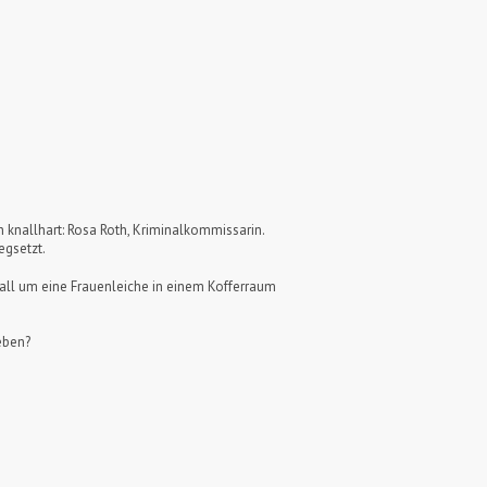
ch knallhart: Rosa Roth, Kriminalkommissarin.
egsetzt.
Fall um eine Frauenleiche in einem Kofferraum
Leben?