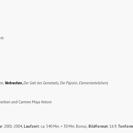
bst
on
,
Verbrechen
,
Der Gott des Gemetzels
,
Die Päpstin
,
Elementarteilchen
)
s Berben und Carmen Maja Antoni
r:
2001-2004
,
Laufzeit:
ca. 540 Min. + 30 Min. Bonus,
Bildformat:
16:9,
Tonform