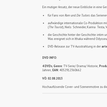
Ein mutiger Ansatz, der neue Einblicke in eine G
für Fans von
Rom
und
Die Tudors
: das Serien
aufwändige internationale Co-Produktion mit
(
The Tourist
), Niels Schneider, Karina Testa, 
die Geschichte hinter der Geschichte: intim 
Was ereignet sich in Ithaka während Odysse
DVD-Release zur TV-Ausstrahlung in der
art
DVD INFO:
4 DVDs
,
Genre:
TV-Serie/ Drama/ Historie,
Produ
Jahren,
EAN:
4052912360662
VÖ: 02.08.2013
Hochauflösende Cover- und Szenenmotive zu die