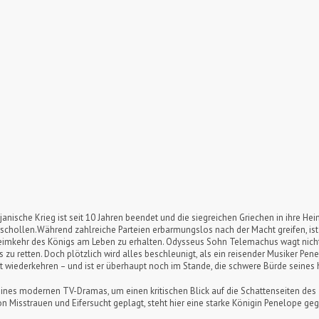
ojanische Krieg ist seit 10 Jahren beendet und die siegreichen Griechen in ihre He
erschollen.Während zahlreiche Parteien erbarmungslos nach der Macht greifen, i
 Heimkehr des Königs am Leben zu erhalten. Odysseus Sohn Telemachus wagt nicht
 zu retten. Doch plötzlich wird alles beschleunigt, als ein reisender Musiker Pe
hrt wiederkehren – und ist er überhaupt noch im Stande, die schwere Bürde seines
m eines modernen TV-Dramas, um einen kritischen Blick auf die Schattenseiten d
n Misstrauen und Eifersucht geplagt, steht hier eine starke Königin Penelope ge