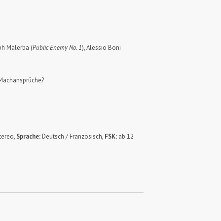
eph Malerba (
Public Enemy No. 1
), Alessio Boni
d Machansprüche?
Stereo,
Sprache:
Deutsch / Französisch,
FSK:
ab 12