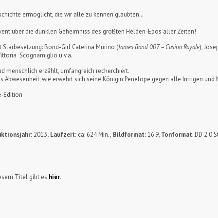
eschichte ermöglicht, die wir alle zu kennen glaubten…
event über die dunklen Geheimniss des größten Helden-Epos aller Zeiten!
 Starbesetzung: Bond-Girl Caterina Murino (
James Bond 007 – Casino Royale
), Jos
Vittoria Scognamiglio u.v.a.
und menschlich erzählt, umfangreich recherchiert.
us Abwesenheit, wie erwehrt sich seine Königin Penelope gegen alle Intrigen un
e
-Edition
ktionsjahr:
2013
,
Laufzeit:
ca. 624 Min.,
Bildformat:
16:9,
Tonformat
: DD 2.0 
sem Titel gibt es
hier.