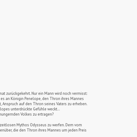
imat zurückgekehrt. Nur ein Mann wird noch vermisst:
st es an Königin Penelope, den Thron ihres Mannes
, Anspruch auf den Thron seines Vaters zu erheben.
nelopes unterdrückte Gefühle weckt…
 hungernden Volkes zu ertragen?
es zeitlosen Mythos Odysseus zu werfen. Dem vom
genüber, die den Thron ihres Mannes um jeden Preis