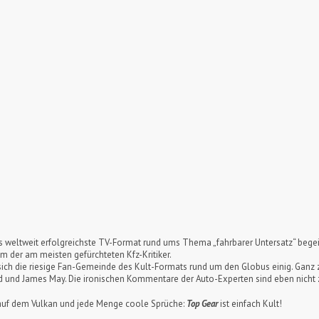
s weltweit erfolgreichste TV-Format rund ums Thema „fahrbarer Untersatz“ begeis
em der am meisten gefürchteten Kfz-Kritiker.
st sich die riesige Fan-Gemeinde des Kult-Formats rund um den Globus einig. Gan
und James May. Die ironischen Kommentare der Auto-Experten sind eben nicht 
n auf dem Vulkan und jede Menge coole Sprüche:
Top Gear
ist einfach Kult!