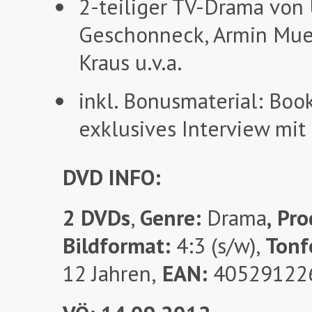
2-teiliger TV-Drama von
Geschonneck, Armin Muell
Kraus u.v.a.
inkl. Bonusmaterial: Boo
exklusives Interview mi
DVD INFO:
2 DVDs
,
Genre:
Drama
,
Pro
Bildformat:
4:3 (s/w),
Tonf
12 Jahren,
EAN:
40529122