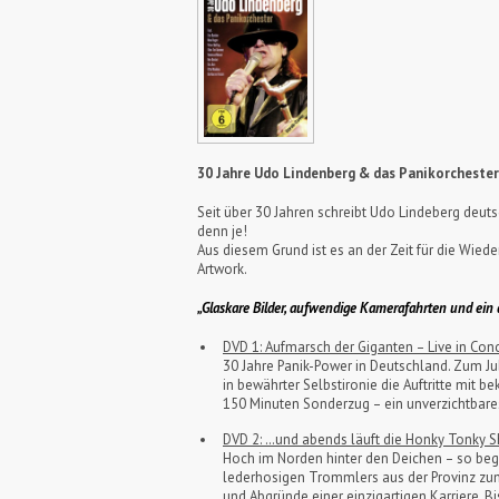
30 Jahre
Udo Lindenberg & das Panikorchester
Seit über 30 Jahren schreibt Udo Lindeberg deuts
denn je!
Aus diesem Grund ist es an der Zeit für die W
Artwork.
„Glaskare Bilder, aufwendige Kamerafahrten und ein 
DVD 1: Aufmarsch der Giganten – Live in Co
30 Jahre Panik-Power in Deutschland. Zum Ju
in bewährter Selbstironie die Auftritte mit b
150 Minuten Sonderzug – ein unverzichtbares
DVD 2: …und abends läuft die Honky Tonky S
Hoch im Norden hinter den Deichen – so began
lederhosigen Trommlers aus der Provinz zum 
und Abgründe einer einzigartigen Karriere. B