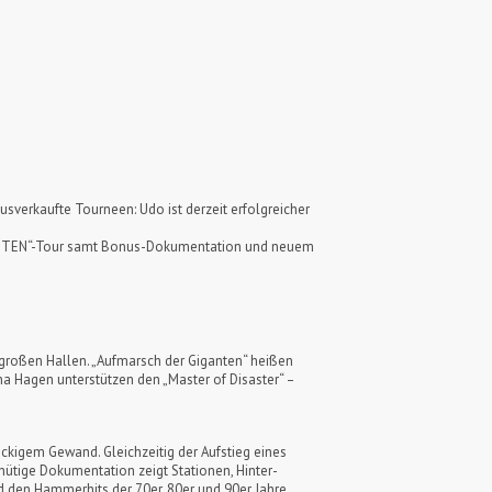
usverkaufte Tourneen: Udo ist derzeit erfolgreicher
GIGANTEN“-Tour samt Bonus-Dokumentation und neuem
 großen Hallen. „Aufmarsch der Giganten“ heißen
ina Hagen unterstützen den „Master of Disaster“ –
ockigem Gewand. Gleichzeitig der Aufstieg eines
nütige Dokumentation zeigt Stationen, Hinter-
und den Hammerhits der 70er, 80er und 90er Jahre