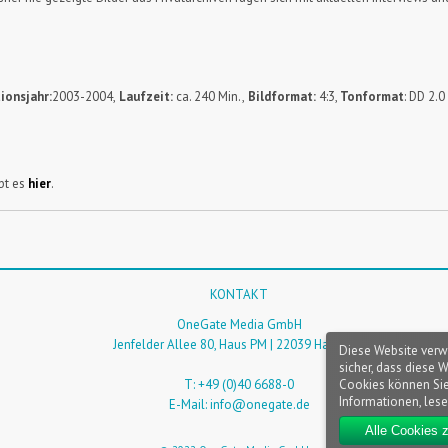
ionsjahr:
2003-2004,
Laufzeit:
ca. 240 Min.,
Bildformat:
4:3,
Tonformat
: DD 2.0
bt es
hier
.
KONTAKT
OneGate Media GmbH
Jenfelder Allee 80, Haus PM | 22039 Hamburg
Diese Website verw
sicher, dass diese 
Cookies können Sie
T: +49 (0)40 6688-0
Informationen, lese
E-Mail:
info@onegate.de
Alle Cookies 