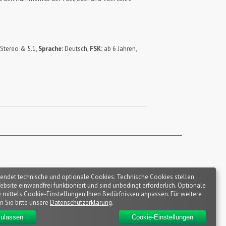
 Stereo & 5.1,
Sprache:
Deutsch,
FSK:
ab 6 Jahren,
endet technische und optionale Cookies. Technische Cookies stellen
Website einwandfrei funktioniert und sind unbedingt erforderlich. Optionale
 mittels Cookie-Einstellungen Ihren Bedürfnissen anpassen. Für weitere
n Sie bitte unsere
Datenschutzerklärung
.
zulassen
Cookie-Einstellungen