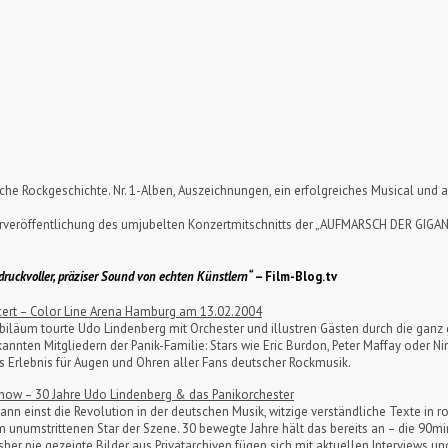
che Rockgeschichte. Nr. 1-Alben, Auszeichnungen, ein erfolgreiches Musical und a
iederveröffentlichung des umjubelten Konzertmitschnitts der „AUFMARSCH DER 
druckvoller, präziser Sound von echten Künstlern“
–
Film-Blog.tv
ncert – Color Line Arena Hamburg am 13.02.2004
biläum tourte Udo Lindenberg mit Orchester und illustren Gästen durch die ganz
ekannten Mitgliedern der Panik-Familie: Stars wie Eric Burdon, Peter Maffay oder N
 Erlebnis für Augen und Ohren aller Fans deutscher Rockmusik.
how – 30 Jahre Udo Lindenberg & das Panikorchester
n einst die Revolution in der deutschen Musik, witzige verständliche Texte in r
unumstrittenen Star der Szene. 30 bewegte Jahre hält das bereits an – die 90mi
isher nie gezeigte Bilder aus Privatarchiven fügen sich mit aktuellen Interviews 