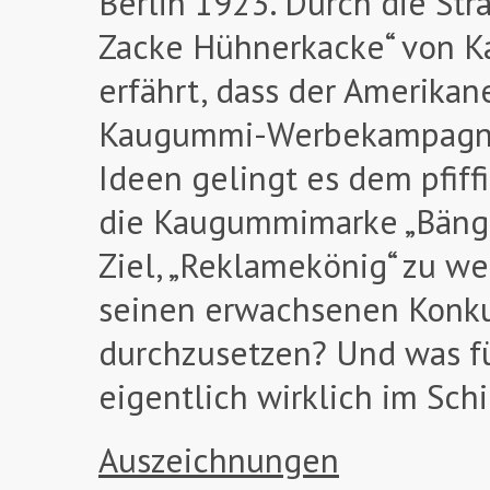
Berlin 1923. Durch die Str
Zacke Hühnerkacke“ von Ka
erfährt, dass der Amerikane
Kaugummi-Werbekampagne e
Ideen gelingt es dem pfiff
die Kaugummimarke „Bäng“ 
Ziel, „Reklamekönig“ zu wer
seinen erwachsenen Konku
durchzusetzen? Und was fü
eigentlich wirklich im Sch
Auszeichnungen