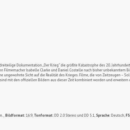
reiteilige Dokumentation „Der Krieg“ die größte Katastrophe des 20. Jahrhundert
hen Filmemacher Isabelle Clarke und Daniel Costelle nach bisher unbekanntem B
e ungewohnte Sicht auf die Realität des Krieges. Filme, die von Zeitzeugen – Sold
sind mit den offiziellen Bildern aus dieser Zeit kombiniert worden und erweitern 
. ,
Bildformat:
16:9,
Tonformat:
DD 2.0 Stereo und DD 5.1,
Sprache:
Deutsch,
FS