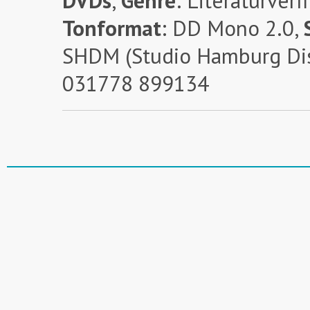
DVDs
,
Genre
: Literaturver
Tonformat
: DD Mono 2.0,
SHDM (Studio Hamburg Dis
031778 899134