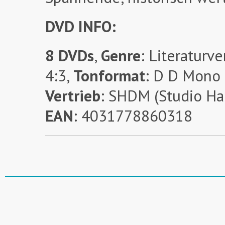
DVD INFO:
8 DVDs
,
Genre
: Literaturv
4:3,
Tonformat
: D D Mono 
Vertrieb
: SHDM (Studio Ha
EAN
: 4031778860318