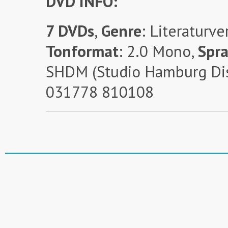
DVD INFO:
7 DVDs
,
Genre
: Literaturv
Tonformat
: 2.0 Mono,
Spr
SHDM (Studio Hamburg Dis
031778 810108